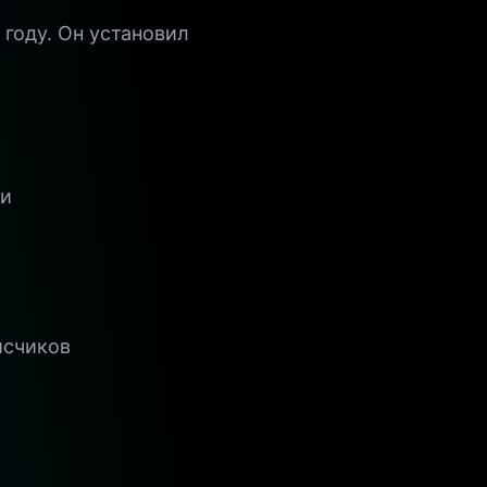
году. Он установил
ии
исчиков