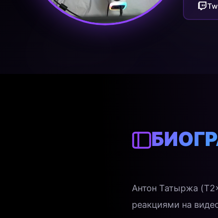
Tw
БИОГ
Антон Татыржа (T2
реакциями на виде