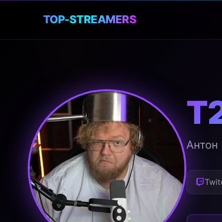
🎮
TOP-STREAMERS
T
Антон
Twit