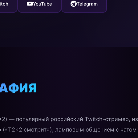
itch
YouTube
Telegram
РАФИЯ
x2) — популярный российский Twitch-стример, и
о («T2x2 смотрит»), ламповым общением с чатом