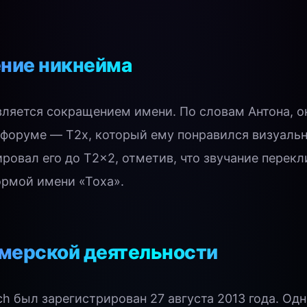
ние никнейма
вляется сокращением имени. По словам Антона, о
 форуме — T2x, который ему понравился визуальн
овал его до T2x2, отметив, что звучание перекл
рмой имени «Тоха».
мерской деятельности
ch был зарегистрирован 27 августа 2013 года. Од