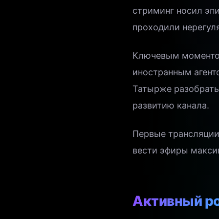
стриминг носил эп
проходили нерегуля
Ключевым моментом
иностранным агенто
Татырже разобратьс
развитию канала.
Первые трансляции 
вести эфиры макси
Активный р