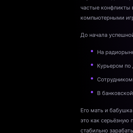
частые конфликты в
компьютерными игр
До начала успешно
На радиорын
Курьером по 
Сотрудником
В банковской
Его мать и бабушка
это как серьёзную 
стабильно зарабаты