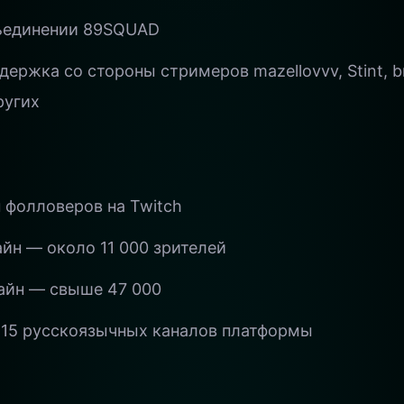
бъединении 89SQUAD
ержка со стороны стримеров mazellovvv, Stint, bra
ругих
н фолловеров на Twitch
йн — около 11 000 зрителей
айн — свыше 47 000
-15 русскоязычных каналов платформы