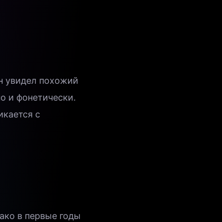
н увидел похожий
о и фонетически.
икается с
нако в первые годы