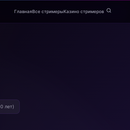
Главная
Все стримеры
Казино стримеров
0 лет)