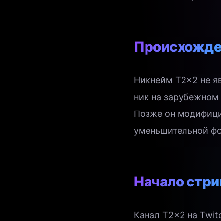
Происхожде
Никнейм T2x2 не я
ник на зарубежном
Позже он модифицир
уменьшительной фо
Начало стри
Канал T2x2 на Twit