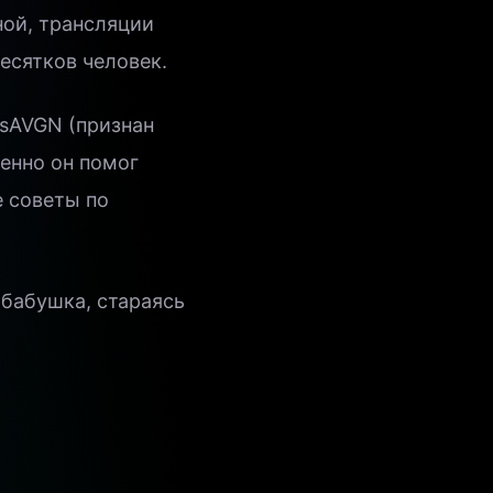
ной, трансляции
есятков человек.
sAVGN (признан
менно он помог
е советы по
 бабушка, стараясь