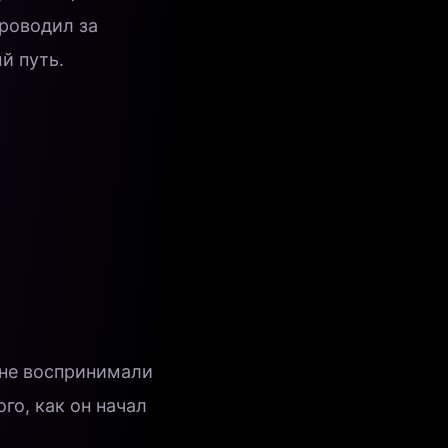
проводил за
й путь.
 не воспринимали
го, как он начал