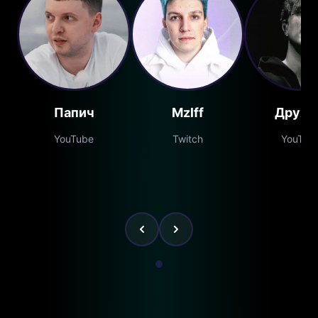
Папич
Mzlff
Друж
YouTube
Twitch
YouTub