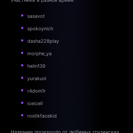
Участники в разное время:
sasavot
spokoynich
dasha228play
morphe_ya
helin139
yurakuni
r4dom1r
iceicell
rostikfacekid
Название произошло от любимых грузинских