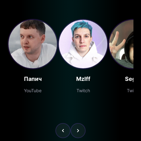
Папич
Mzlff
Segal
YouTube
Twitch
Twitch