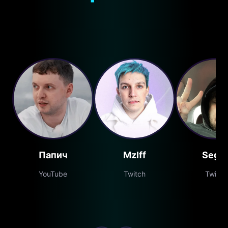
Папич
Mzlff
Segal
YouTube
Twitch
Twitch