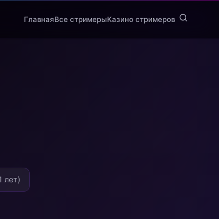
Главная
Все стримеры
Казино стримеров
 лет)