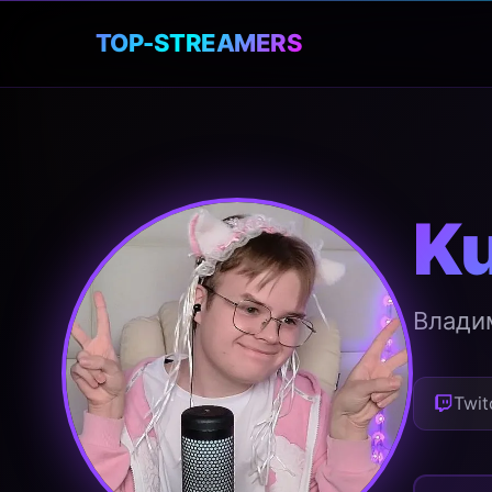
🎮
TOP-STREAMERS
K
Влади
Twit