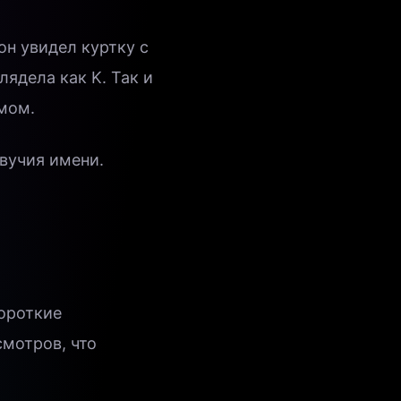
он увидел куртку с
лядела как K. Так и
ймом.
вучия имени.
короткие
мотров, что