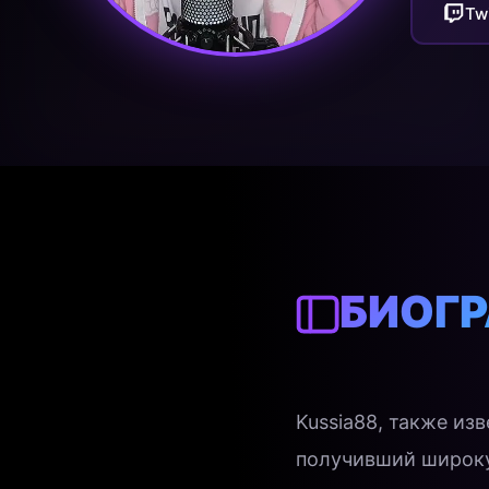
Tw
БИОГ
Kussia88, также из
получивший широку