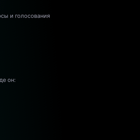
сы и голосования
де он: