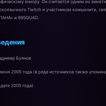
ифическому юмору. Он считается одним из замет
коязычного Twitch и участником комьюнити, свя
ПАНА» и 89SQUAD.
ведения
адимир Буянов
июня 2005 года (в ряде источников также упомина
 дате 2005 года)