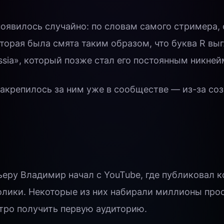
появилось случайно: по словам самого стримера, 
оторая была смята таким образом, что буква R выг
ssia», который позже стал его постоянным никне
акрепилось за ним уже в сообществе — из-за соз
еру Владимир начал с YouTube, где публиковал 
лики. Некоторые из них набирали миллионы прос
тро получить первую аудиторию.