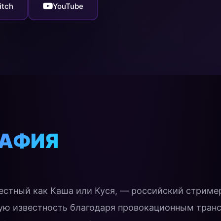
itch
YouTube
РАФИЯ
вестный как Каша или Куся, — российский стриме
ю известность благодаря провокационным трансл