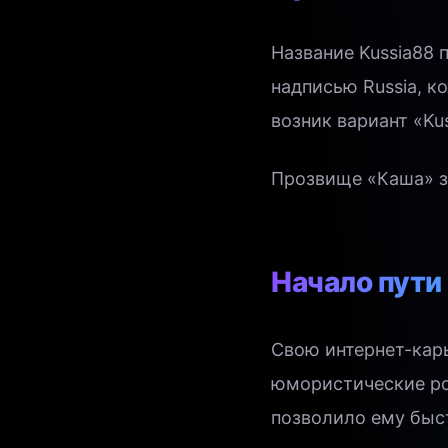
Название Kussia88 
надписью Russia, к
возник вариант «Ku
Прозвище «Каша» з
Начало пути
Свою интернет-карь
юмористические ро
позволило ему быс