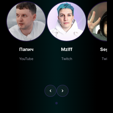
Папич
Mzlff
Segal
YouTube
Twitch
Twitch