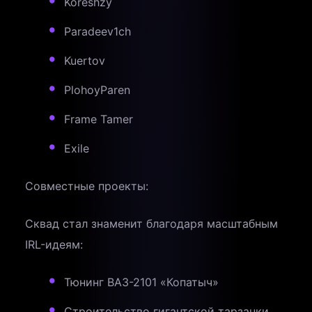
Koreshzy
Paradeev1ch
Kuertov
PlohoyParen
Frame Tamer
Exile
Совместные проекты:
Сквад стал знаменит благодаря масштабным
IRL-идеям:
Тюнинг ВАЗ-2101 «Копатыч»
Строительство гигантской тарзанки