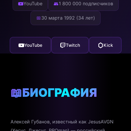
YouTube
👥
1 800 000 подписчиков
📅
30 марта 1992 (34 лет)
YouTube
Twitch
Kick
📖
БИОГРАФИЯ
Алексей Губанов, известный как JesusAVGN
(Хесус, Джесус, PROman) — российский