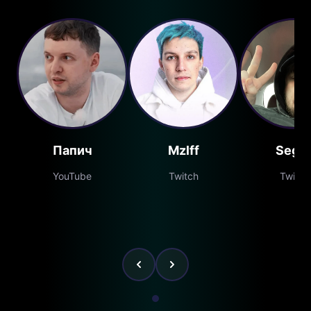
Папич
Mzlff
Segal
YouTube
Twitch
Twitch