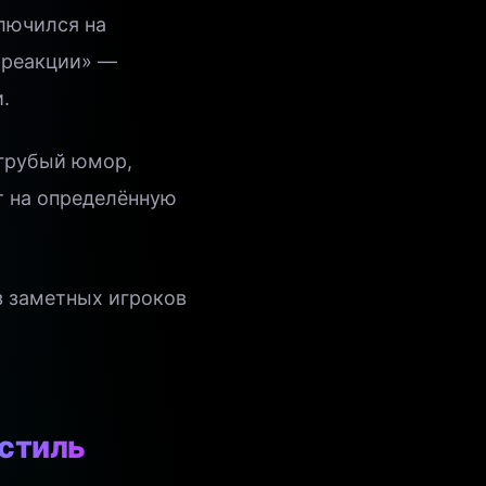
лючился на
 «реакции» —
.
 грубый юмор,
т на определённую
з заметных игроков
 стиль