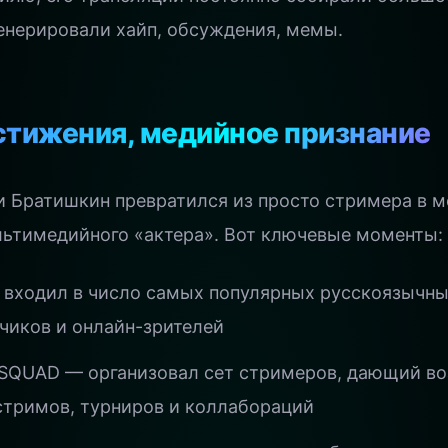
генерировали хайп, обсуждения, мемы.
стижения, медийное признание
и Братишкин превратился из просто стримера в м
льтимедийного «актера». Вот ключевые моменты:
 входил в число самых популярных русскоязычн
чиков и онлайн-зрителей
9SQUAD — организовал сет стримеров, дающий в
стримов, турниров и коллабораций