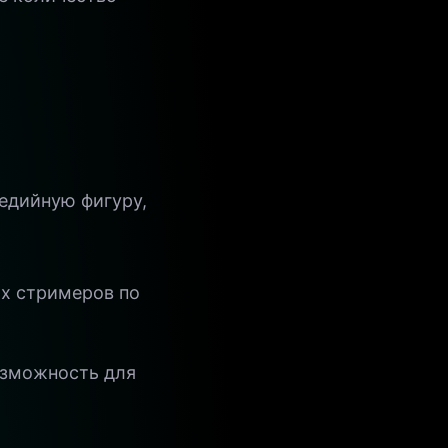
едийную фигуру,
ых стримеров по
озможность для