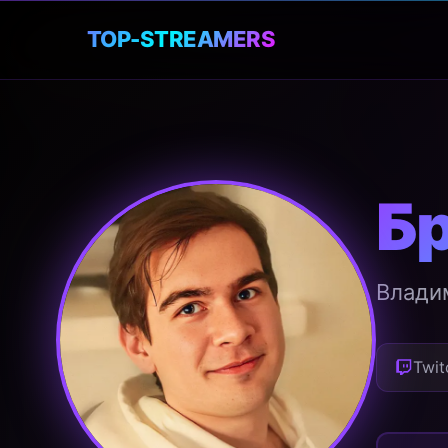
🎮
TOP-STREAMERS
Б
Влади
Twit