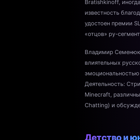
Bratishkinoff, ино
известность благо
удостоен премии SL
«отцов» ру-сегмент
Владимир Семенюк (
влиятельных русско
эмоциональностью 
Деятельность: Стри
Minecraft, различн
Chatting) и обсужд
Детство и ю