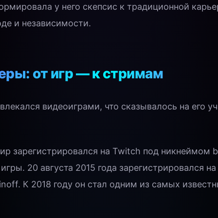
ормировала у него скепсис к традиционной карье
оде и независимости.
еры: от игр — к стримам
увлекался видеоиграми, что сказывалось на его у
ир зарегистрировался на Twitch под никнеймом br
игры. 20 августа 2015 года зарегистрировался на
inoff. К 2018 году он стал одним из самых извест