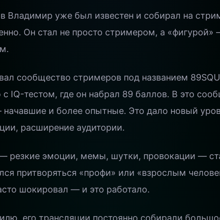
ов Владимир уже был известен и собирал на стри
нно. Он стал не просто стримером, а «фигурой»
м.
овал сообщество стримеров под названием 89SQU
о с IQ-тестом, где он набрал 89 баллов. В это со
 начавшие и более опытные. Это дало новый уров
ции, расширение аудитории.
— резкие эмоции, мемы, шутки, провокации — с
ался притворяться «профи» или «взрослым челове
асто шокировал — и это работало.
тилю, его трансляции постоянно собирали большо