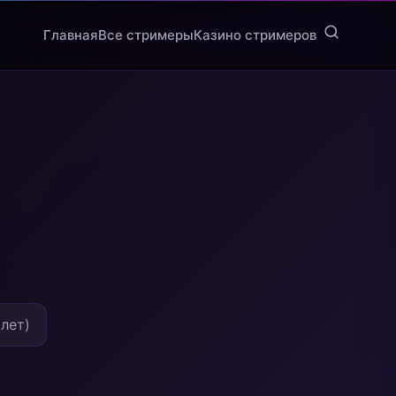
Главная
Все стримеры
Казино стримеров
 лет)