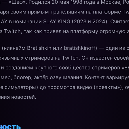
гда — «Шеф». Родился 20 мая 1998 года в Москве, Р
даря своим прямым трансляциям на платформе Tw
AY в номинации SLAY KING (2023 и 2024). Считае
а Twitch, так как привел на платформу огромную 
никнейм Bratishkin или bratishkinoff) — один из
язычных стримеров на Twitch. Он известен своей
и созданием крупного сообщества стримеров «8
мер, блогер, актёр озвучивания. Контент варьируе
ые симуляторы) до просмотра видео («реакты»), о
ения новостей.
ность