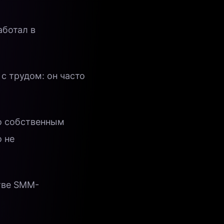
аботал в
с трудом: он часто
по собственным
о не
тве SMM-