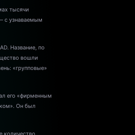
мах тысячи
 — с узнаваемым
AD. Название, по
общество вошли
ень: «групповые»
тал его «фирменным
ком». Он был
е количество