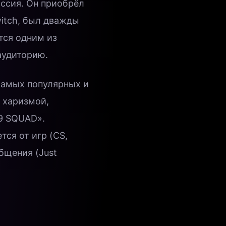
оссия. Он приобрёл
itch, был дважды
тся одним из
аудиторию.
 самых популярных и
 харизмой,
9 SQUAD».
тся от игр (CS,
бщения (Just