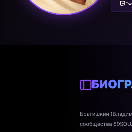
Tw
БИОГ
Братишкин (Владим
сообщества 89SQUAD