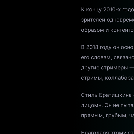
К концу 2010-х год
зрителей одновреме
образом и контенто
В 2018 году он осн
его словам, связан
другие стримеры —
стримы, коллабора
Стиль Братишкина 
лицом». Он не пыт
прямым, грубым, ч
Благодаря этому с